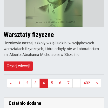
Warsztaty fizyczne
Uczniowie naszej szkoły wzięli udział w wyjątkowych
warsztatach fizycznych, które odbyły się w Laboratorium
im. Alberta Abrahama Michelsona w Strzelnie.
Czytaj więcej!
«
1
2
3
4
5
6
7
...
402
»
(aktualna)
Ostatnio dodane