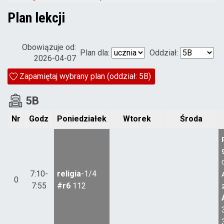
Plan lekcji
Obowiązuje od:
Plan dla:
Oddział:
2026-04-07
Zapamiętaj wybrany plan (oddział: 5B)
5B
Nr
Godz
Poniedziałek
Wtorek
Środa
7:10-
religia
-1/4
0
7:55
#r6
112