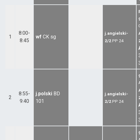
8:00-
j.angielski-
1
wf
CK
sg
8:45
2/2
PP
24
8:55-
j.polski
BD
j.angielski-
2
9:40
101
2/2
PP
24