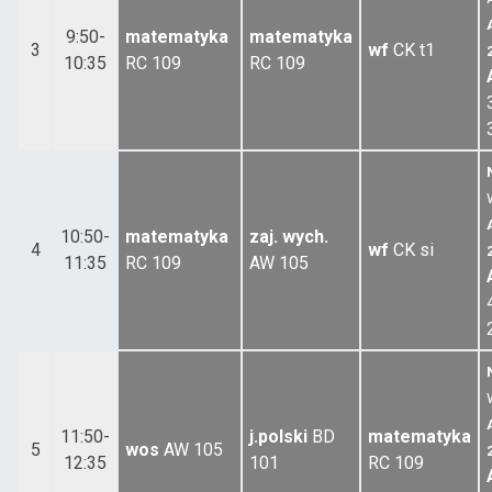
9:50-
matematyka
matematyka
3
wf
CK
t1
10:35
RC
109
RC
109
10:50-
matematyka
zaj. wych.
4
wf
CK
si
11:35
RC
109
AW
105
11:50-
j.polski
BD
matematyka
5
wos
AW
105
12:35
101
RC
109