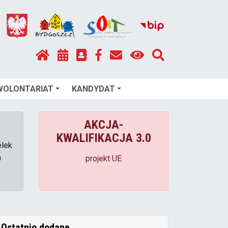
WOLONTARIAT
KANDYDAT
I
AKCJA-
KWALIFIKACJA 3.0
elek
h
projekt UE
Ostatnio dodane