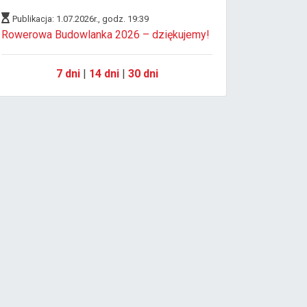
Publikacja: 1.07.2026r., godz. 19:39
Rowerowa Budowlanka 2026 – dziękujemy!
7 dni
|
14 dni
|
30 dni