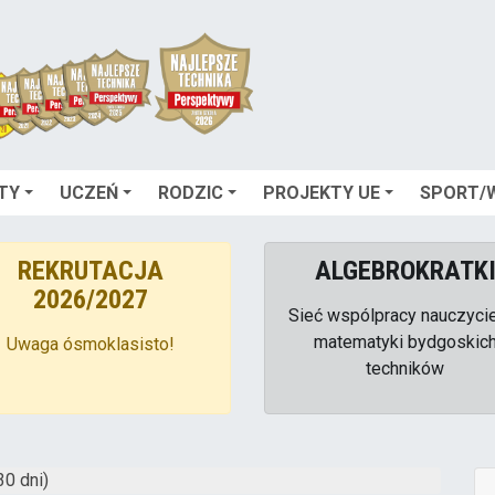
TY
UCZEŃ
RODZIC
PROJEKTY UE
SPORT/
REKRUTACJA
ALGEBROKRATK
2026/2027
Sieć wspólpracy nauczyci
matematyki bydgoskic
Uwaga ósmoklasisto!
techników
30 dni)