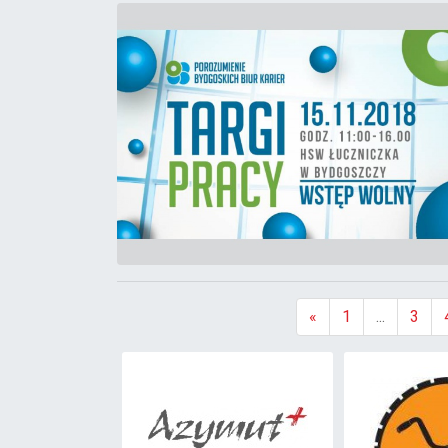
«
1
...
3