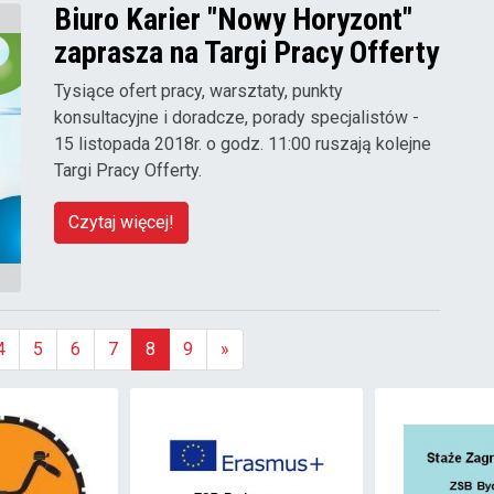
Biuro Karier "Nowy Horyzont"
zaprasza na Targi Pracy Offerty
Tysiące ofert pracy, warsztaty, punkty
konsultacyjne i doradcze, porady specjalistów -
15 listopada 2018r. o godz. 11:00 ruszają kolejne
Targi Pracy Offerty.
Czytaj więcej!
4
5
6
7
8
9
»
(aktualna)