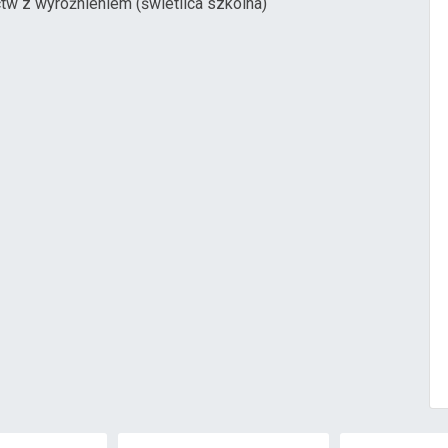
tw z wyróżnieniem (świetlica szkolna)