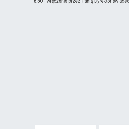
8.30
- wręczenie przez Panią Dyrektor świadec