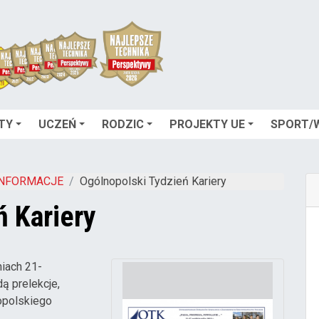
TY
UCZEŃ
RODZIC
PROJEKTY UE
SPORT/
INFORMACJE
Ogólnopolski Tydzień Kariery
ń Kariery
niach 21-
ą prelekcje,
opolskiego