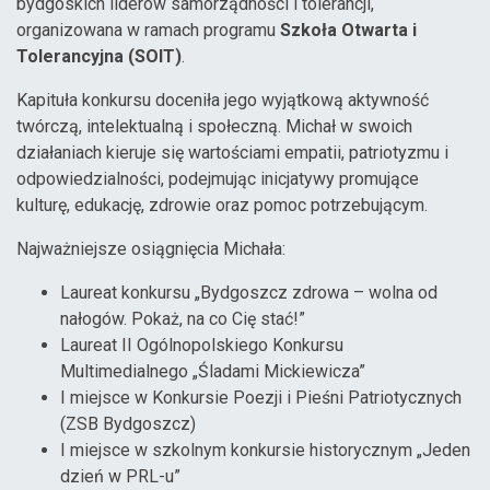
bydgoskich liderów samorządności i tolerancji,
organizowana w ramach programu
Szkoła Otwarta i
Tolerancyjna (SOIT)
.
Kapituła konkursu doceniła jego wyjątkową aktywność
twórczą, intelektualną i społeczną. Michał w swoich
działaniach kieruje się wartościami empatii, patriotyzmu i
odpowiedzialności, podejmując inicjatywy promujące
kulturę, edukację, zdrowie oraz pomoc potrzebującym.
Najważniejsze osiągnięcia Michała:
Laureat konkursu „Bydgoszcz zdrowa – wolna od
nałogów. Pokaż, na co Cię stać!”
Laureat II Ogólnopolskiego Konkursu
Multimedialnego „Śladami Mickiewicza”
I miejsce w Konkursie Poezji i Pieśni Patriotycznych
(ZSB Bydgoszcz)
I miejsce w szkolnym konkursie historycznym „Jeden
dzień w PRL-u”