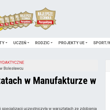
TY
UCZEŃ
RODZIC
PROJEKTY UE
SPORT/
DYDAKTYCZNE
 w Bolesławcu
tatach w Manufakturze w
specjalizacji uczestniczyła w warsztatach ze zdobienia