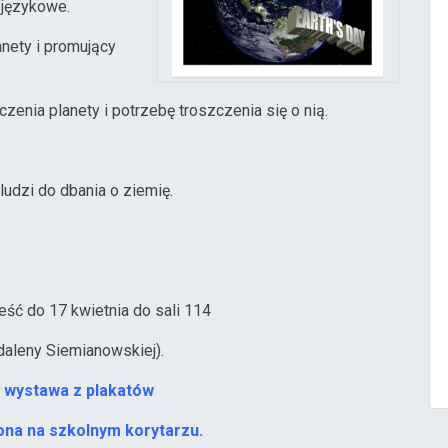
i językowe.
anety i promujący
zenia planety i potrzebę troszczenia się o nią.
ludzi do dbania o ziemię.
eść do 17 kwietnia do sali 114
daleny Siemianowskiej).
a wystawa z plakatów
na na szkolnym korytarzu.