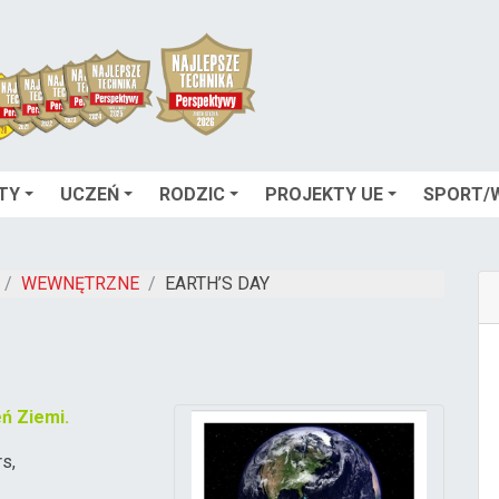
TY
UCZEŃ
RODZIC
PROJEKTY UE
SPORT/
WEWNĘTRZNE
EARTH’S DAY
eń Ziemi
.
s,