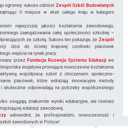
aju ogromny sukces odniósł
Zespół Szkół Budowlanych
 zajmując II miejsce w skali całego kraju w kategorii
eniem najwyższej jakości kształcenia zawodowego,
romnego zaangażowania całej społeczności szkolnej –
ółpracujących ze szkołą. Sukces ten pokazuje, że
Zespół
ży dziś do ścisłej krajowej czołówki placówek
nego wejścia na rynek pracy.
izowany przez
Fundacja Rozwoju Systemu Edukacji
we
ólnopolska inicjatywa promująca nowoczesne kształcenie
fektywną współpracę szkół z otoczeniem społeczno-
ianie placówek, które wdrażają innowacyjne metody
i i skutecznie odpowiadają na potrzeby współczesnego
tylko osiągają znakomite wyniki edukacyjne, ale również
nspirującej edukacji zawodowej.
czy
udowodnił, że profesjonalizm, nowoczesność i
h szkół zawodowych w Polsce!