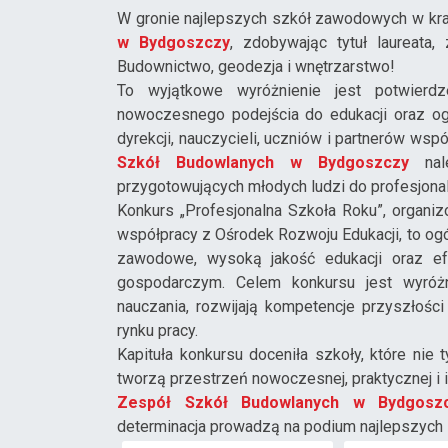
W gronie najlepszych szkół zawodowych w kr
w Bydgoszczy
, zdobywając tytuł laureata,
Budownictwo, geodezja i wnętrzarstwo!
To wyjątkowe wyróżnienie jest potwierdz
nowoczesnego podejścia do edukacji oraz og
dyrekcji, nauczycieli, uczniów i partnerów wsp
Szkół Budowlanych w Bydgoszczy
nale
przygotowujących młodych ludzi do profesjonal
Konkurs „Profesjonalna Szkoła Roku”, organ
współpracy z Ośrodek Rozwoju Edukacji, to og
zawodowe, wysoką jakość edukacji oraz e
gospodarczym. Celem konkursu jest wyróżn
nauczania, rozwijają kompetencje przyszłośc
rynku pracy.
Kapituła konkursu doceniła szkoły, które nie 
tworzą przestrzeń nowoczesnej, praktycznej i i
Zespół Szkół Budowlanych w Bydgosz
determinacja prowadzą na podium najlepszyc