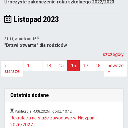
Uroczyste zakończenie roku szkolnego 2022/2023.
Listopad 2023
30
21.11, wtorek od
16
"Drzwi otwarte" dla rodziców
szczegóły
«
1
...
14
15
16
17
18
nowsze
starsze
»
(aktualna)
Ostatnio dodane
Publikacja: 4.08.2026r., godz. 10:12
Rekrutacja na staże zawodowe w Hiszpanii -
2026/2027