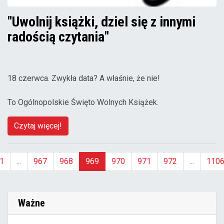
"Uwolnij książki, dziel się z innymi
radością czytania"
18 czerwca. Zwykła data? A właśnie, że nie!
To Ogólnopolskie Święto Wolnych Książek.
Czytaj więcej!
1
...
967
968
969
970
971
972
...
110
(aktualna)
Ważne