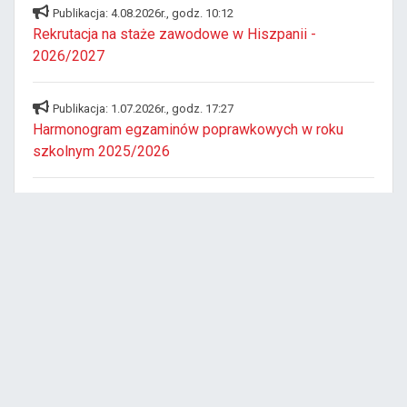
Publikacja: 4.08.2026r., godz. 10:12
Rekrutacja na staże zawodowe w Hiszpanii -
2026/2027
Publikacja: 1.07.2026r., godz. 17:27
Harmonogram egzaminów poprawkowych w roku
szkolnym 2025/2026
Publikacja: 23.06.2026r., godz. 9:44
WOLONTARIUSZE BUDOWLANKI
Publikacja: 17.06.2026r., godz. 11:58
21 laureatów i finalistów! Budowlanka najlepsza w
Bydgoszczy !!!
Publikacja: 16.06.2026r., godz. 9:35
Zakończenie roku szkolnego